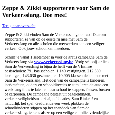
Zeppe & Zikki supporteren voor Sam de
Verkeersslang. Doe mee!
Terug naar overzicht
Zeppe & Zikki vinden Sam de Verkeersslang de max! Daarom
supporteren ze van op de eerste rij mee met Sam de
Verkeersslang en alle scholen die meewerken aan een veiliger
verkeer. Ook jouw school kan meedoen.
Schrijf je vanaf 1 september in voor de gratis campagne Sam de
Verkeersslang via
www.verkeersslang.be
. Vorig schooljaar liep
Sam de Verkeerslang in bijna de helft van de Vlaamse
basisscholen: 791 basisscholen, 1.149 vestigingen, 212.339
leerlingen, 143.636 gezinnen, en 10.905 klassen deden mee met
Sam de Verkeersslang. Het doel van de campagne is kinderen,
leerkrachten, ouders en schooldirecties te stimuleren de auto een
week lang thuis te laten en naar school te stappen, fietsen, bussen
of carpoolen. De campagne bestaat uit begeleidingen,
verkeersveiligheidsmateriaal, publicaties, Sam Rinkelt! en
natuurlijk het spel. Gedurende een week plakken de
schoolkinderen stippen op het spandoek van Sam de
verkeersslang, telkens als ze op een veilige en milieuvriendelijke